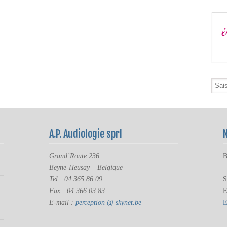
A.P. Audiologie sprl
Grand’Route 236
B
Beyne-Heusay – Belgique
–
Tel : 04 365 86 09
S
Fax : 04 366 03 83
E
E-mail :
perception @ skynet.be
E