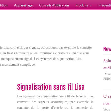
ition
Appareillage
Conseils d’utilisation
Produits
Prévent
ie Lisa convertit des signaux acoustiques, par exemple la sonnette
Ne
ne, en flashs lumineux ou en impulsions vibratoires. Où que vous
e manquez aucun signal. Les systèmes de signalisation Lisa
Solu
e raccordement compliqué.
audi
Vous 
PERCE
Signalisation sans fil Lisa
C’es
Les systèmes de signalisation sans fil de la série Lisa
convertit des signaux acoustiques, par exemple la
nos 
sonnette de la porte d’entrée ou la sonnerie du
Vous 