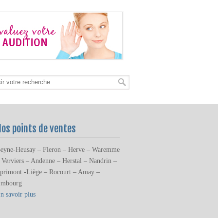
Nos points de ventes
eyne-Heusay – Fleron – Herve – Waremme
 Verviers – Andenne – Herstal – Nandrin –
primont -Liège – Rocourt – Amay –
mbourg
n savoir plus