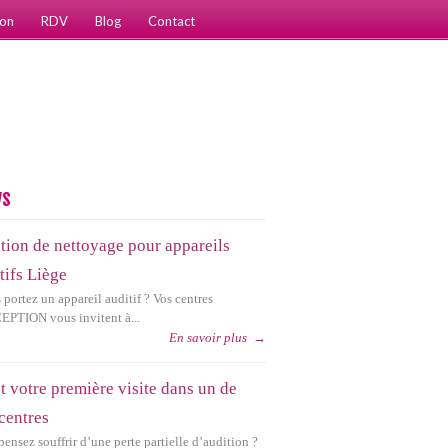
ion
RDV
Blog
Contact
ws
tion de nettoyage pour appareils
tifs Liège
portez un appareil auditif ? Vos centres
PTION vous invitent à...
En savoir plus
→
t votre première visite dans un de
centres
pensez souffrir d’une perte partielle d’audition ?