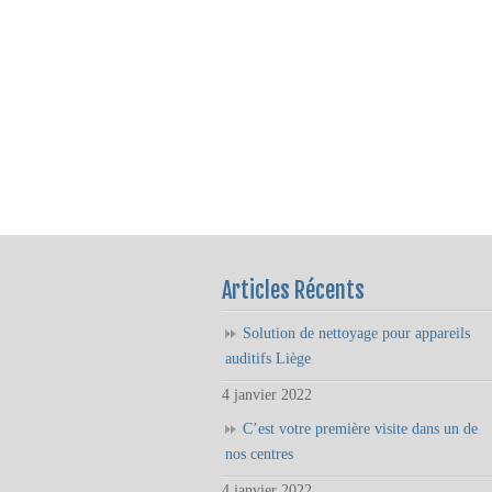
Articles Récents
Solution de nettoyage pour appareils
auditifs Liège
4 janvier 2022
C’est votre première visite dans un de
nos centres
4 janvier 2022